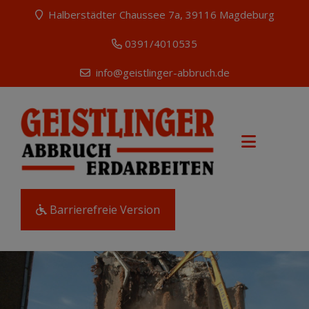
Halberstädter Chaussee 7a, 39116 Magdeburg
0391/4010535
info@geistlinger-abbruch.de
Barrierefreie Version