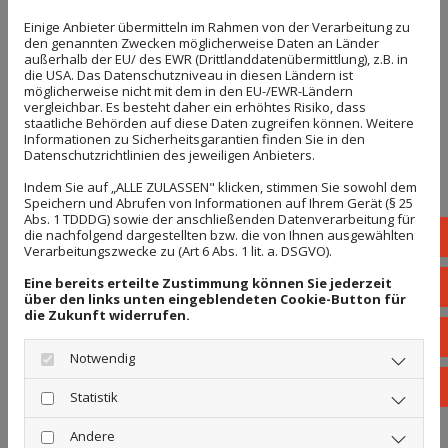
dabei stets zuverlässig und unter Einhaltung aller
Einige Anbieter übermitteln im Rahmen von der Verarbeitung zu
gesetzlichen Vorgaben.
den genannten Zwecken möglicherweise Daten an Länder
außerhalb der EU/ des EWR (Drittlanddatenübermittlung), z.B. in
Neben der wirtschaftlichen Vornutzung und der Art
die USA. Das Datenschutzniveau in diesen Ländern ist
möglicherweise nicht mit dem in den EU-/EWR-Ländern
der Bauwerke werden beim Industrieabriss
vergleichbar. Es besteht daher ein erhöhtes Risiko, dass
staatliche Behörden auf diese Daten zugreifen können. Weitere
verbaute und abzubrechende Materialien
Informationen zu Sicherheitsgarantien finden Sie in den
besonders differenziert - im Gegensatz zum
Datenschutzrichtlinien des jeweiligen Anbieters.
Gebäudeabriss.
Indem Sie auf „ALLE ZULASSEN" klicken, stimmen Sie sowohl dem
Speichern und Abrufen von Informationen auf Ihrem Gerät (§ 25
Abs. 1 TDDDG) sowie der anschließenden Datenverarbeitung für
Auch brauchen unsere Mitarbeiter für den Bereich
die nachfolgend dargestellten bzw. die von Ihnen ausgewählten
039
Verarbeitungszwecke zu (Art 6 Abs. 1 lit. a. DSGVO).
Industrieabriss andere Fachkompetenzen, damit
Eine bereits erteilte Zustimmung können Sie jederzeit
inf
die rechtlichen Erfordernisse eingehalten werden
über den links unten eingeblendeten Cookie-Button für
die Zukunft widerrufen.
können.
Sta
Bei uns können Sie sicher sein, dass wir über die
Notwendig
benötigte Technologie und natürlich auch über die
Fac
Statistik
Sachkompetenz verfügen, die es für einen
Andere
professionellen Industrieabriss benötigt.