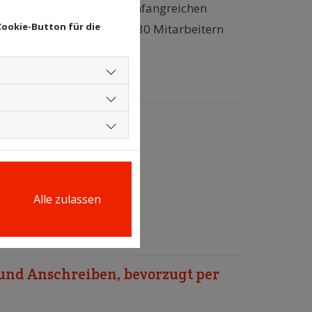
 Weiterbildungen und umfangreichen
Cookie-Button für die
eundliches Team von rund 30 Mitarbeitern
t sich auf Sie.
Alle zulassen
 und Anschreiben, bevorzugt per