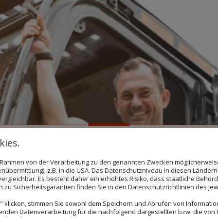
ies.
im Rahmen von der Verarbeitung zu den genannten Zwecken möglicherwei
tlinger
nübermittlung), z.B. in die USA. Das Datenschutzniveau in diesen Ländern 
rgleichbar. Es besteht daher ein erhöhtes Risiko, dass staatliche Behör
zu Sicherheitsgarantien finden Sie in den Datenschutzrichtlinien des jew
 klicken, stimmen Sie sowohl dem Speichern und Abrufen von Information
s? Sie suchen eine neue
Wir bieten einen zukunft
enden Datenverarbeitung für die nachfolgend dargestellten bzw. die von