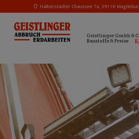
Halberstädter Chaussee 7a, 39116 Magdebur
Geistlinger Gmbh & 
Baustoffe & Preise
K