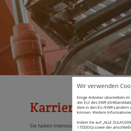
Wir verwenden Cook
Einige Anbieter übermitteln 
Karriere bei Geis
der EU/ des EWR (Drittlanddate
dem in den EU-/EWR-Ländern ve
können. Weitere Informationen 
Indem Sie auf „ALLE ZULASSEN"
Sie haben Interesse an einer Karriere bei un
1 TDDDG) sowie der anschließ