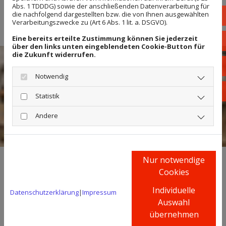
Abs. 1 TDDDG) sowie der anschließenden Datenverarbeitung für
Schüttguttransporte
die nachfolgend dargestellten bzw. die von Ihnen ausgewählten
039
Verarbeitungszwecke zu (Art 6 Abs. 1 lit. a. DSGVO).
Eine bereits erteilte Zustimmung können Sie jederzeit
inf
über den links unten eingeblendeten Cookie-Button für
die Zukunft widerrufen.
Sta
Notwendig
Fac
Statistik
Andere
Nur notwendige
Cookies
Umweltaspekte im Blick
Individuelle
Datenschutzerklärung
|
Impressum
Auch bei dem eigentlichen Abriss ist auf besondere
Auswahl
übernehmen
Regeln und Richtlinien zu achten. Wir arbeiten