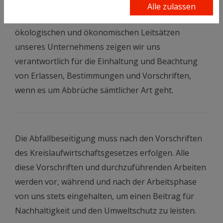
immer unter der Berücksichtigung der aktuell
Alle zulassen
geltenden Umweltrichtlinien. Neben den
ökologischen und ökonomischen Leitsätzen
unseres Unternehmens zeigen wir uns
verantwortlich für die Einhaltung und Beachtung
von Erlassen, Bestimmungen und Vorschriften,
wenn es um Abbrüche sämtlicher Art geht.
Die Abfallbeseitigung muss nach den Vorschriften
des Kreislaufwirtschaftsgesetzes erfolgen. Alle
diese Vorschriften und durchzuführenden Arbeiten
werden vor, während und nach der Arbeitsphase
von uns stets eingehalten, um einen Beitrag für
Nachhaltigkeit und den Umweltschutz zu leisten.