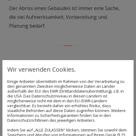
Der Abriss eines Gebäudes ist immer eine Sache,
die viel Aufmerksamkeit, Vorbereitung und
Planung bedarf.
Unsere Leistungen im Überblick:
Wir verwenden Cookies.
Gebäudeabbruch
Entkernung
Einige Anbieter übermitteln im Rahmen von der Verarbeitung zu
Entsorgung
den genannten Zwecken möglicherweise Daten an Länder
außerhalb der EU/ des EWR (Drittlanddatenübermittlung), z.B. in
Abbruch von Industrieanlagen
die USA. Das Datenschutzniveau in diesen Ländern ist
möglicherweise nicht mit dem in den EU-/EWR-Ländern
Stahlbaudemontagen
vergleichbar. Es besteht daher ein erhöhtes Risiko, dass
Sicherung von Gebäuden (bautechnisch)
staatliche Behörden auf diese Daten zugreifen können. Weitere
Informationen zu Sicherheitsgarantien finden Sie in den
Asbestsanierung nach TR GS 519
Datenschutzrichtlinien des jeweiligen Anbieters.
Bauschutt-Recycling
Indem Sie auf „ALLE ZULASSEN" klicken, stimmen Sie sowohl dem
Speichern und Abrufen von Informationen auf Ihrem Gerät (§ 25
Tiefbauleistungen aller Art