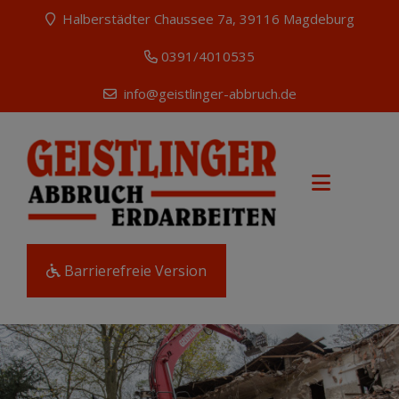
Halberstädter Chaussee 7a, 39116 Magdeburg
0391/4010535
info@geistlinger-abbruch.de
Barrierefreie Version